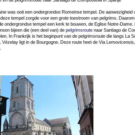
e en de pelgrimsroute naar Santiago de Compostella in Spanje
raine was ooit een ondergrondse Romeinse tempel. De aanwezigheid 
 deze tempel zorgde voor een grote toestroom van pelgrims. Daaro
e ondergrondse tempel een kerk te bouwen, de Eglise Notre-Dame.
sen bijeen die (een deel van) de
pelgrimsroute
naar Santiago de Com
en. In Frankrijk is het beginpunt van de pelgrimsroute die langs La S
 Vézelay ligt in de Bourgogne. Deze route heet de Via Lemovicensi
.