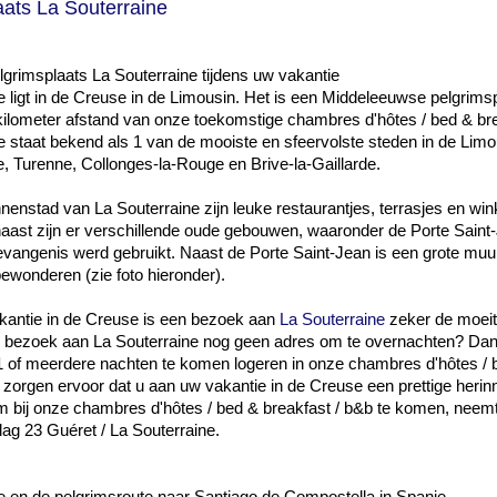
aats La Souterraine
grimsplaats La Souterraine tijdens uw vakantie
e ligt in de Creuse in de Limousin. Het is een Middeleeuwse pelgrimsp
ilometer afstand van onze toekomstige chambres d'hôtes / bed & bre
e staat bekend als 1 van de mooiste en sfeervolste steden in de Limo
e, Turenne, Collonges-la-Rouge en Brive-la-Gaillarde.
nenstad van La Souterraine zijn leuke restaurantjes, terrasjes en wink
aast zijn er verschillende oude gebouwen, waaronder de Porte Saint-
evangenis werd gebruikt. Naast de Porte Saint-Jean is een grote muu
bewonderen (zie foto hieronder).
kantie in de Creuse is een bezoek aan
La Souterraine
zeker de moeit
 bezoek aan La Souterraine nog geen adres om te overnachten? Dan 
1 of meerdere nachten te komen logeren in onze chambres d'hôtes / 
j zorgen ervoor dat u aan uw vakantie in de Creuse een prettige herin
 bij onze chambres d'hôtes / bed & breakfast / b&b te komen, neemt 
lag 23 Guéret / La Souterraine.