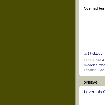
Overnachten i
at
17 oktober
Labels:
bed & 
middeleeuws
Location:
2321
DINSDAG
Leven als G