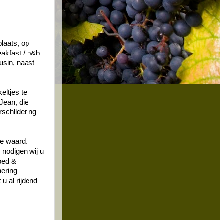
laats, op
akfast / b&b.
usin, naast
eltjes te
Jean, die
rschildering
e waard.
nodigen wij u
bed &
nering
u al rijdend