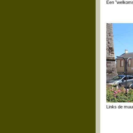
Een "welkomsa
Links de muur