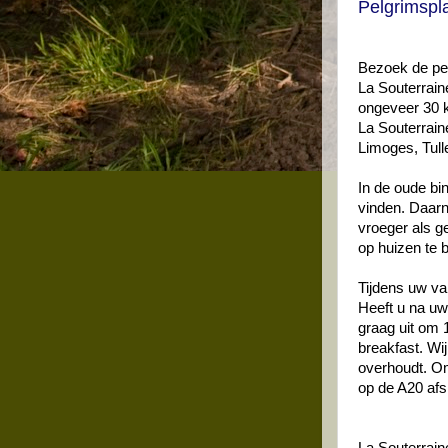
Pelgrimspl
Bezoek de pel
La Souterrain
ongeveer 30 k
La Souterrain
Limoges, Tull
In de oude bin
vinden. Daarn
vroeger als g
op huizen te 
Tijdens uw va
Heeft u na uw
graag uit om 
breakfast. Wi
overhoudt. Om
op de A20 afs