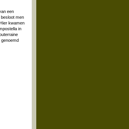
van een
m besloot men
 Hier kwamen
postella in
outerraine
s, genoemd