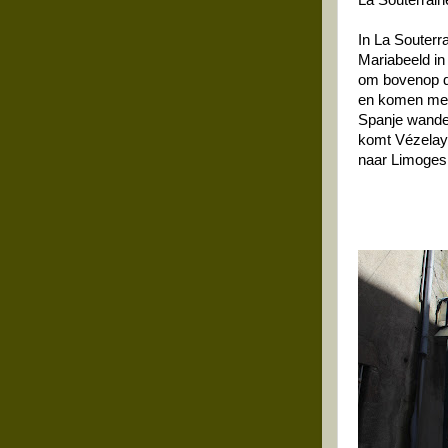
La Souterrain
In La Souter
Mariabeeld in
om bovenop d
en komen men
Spanje wandel
komt Vézelay.
naar Limoges