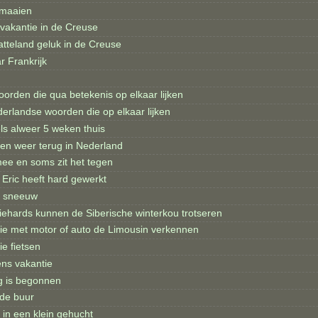
 maaien
 vakantie in de Creuse
atteland geluk in de Creuse
r Frankrijk
orden die qua betekenis op elkaar lijken
erlandse woorden die op elkaar lijken
els alweer 5 weken thuis
en weer terug in Nederland
mee en soms zit het tegen
 Eric heeft hard gewerkt
e sneeuw
diehards kunnen de Siberische winterkou trotseren
tie met motor of auto de Limousin verkennen
ie fietsen
ens vakantie
g is begonnen
de buur
 in een klein gehucht