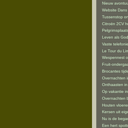
Nieuw avontuu
Website Dans 
Tussenstop on
Citroën 2CV hu
Pelgrimsplaat
Leven als God 
Vaste telefoni
Le Tour du Li
Wespennest o
Fruit-onderg
Brocantes tijd
Overnachten in
Onthaasten in 
Op vakantie in 
Overnachten bi
Houten vloere
Kersen uit eig
Nu is de bega
Een hert spott