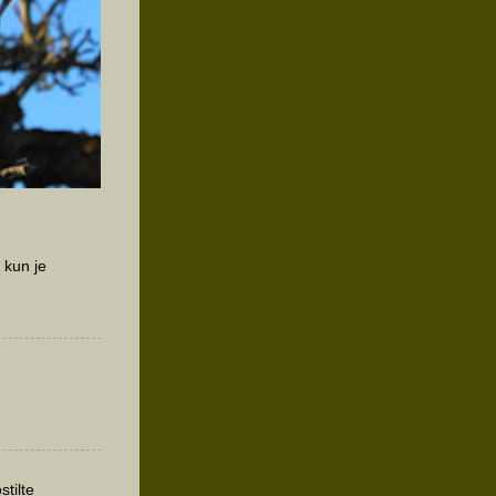
 kun je
sneeuw
stilte