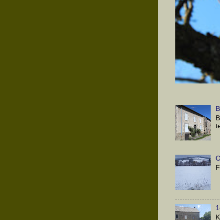
B
B
t
O
1
K