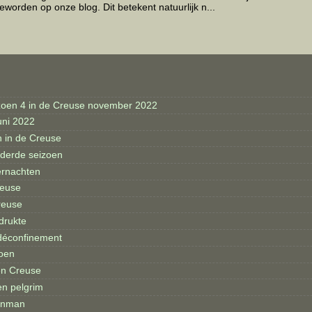
eworden op onze blog. Dit betekent natuurlijk n...
zoen 4 in de Creuse november 2022
uni 2022
n in de Creuse
 derde seizoen
rnachten
reuse
reuse
drukte
 déconfinement
oen
en Creuse
n pelgrim
uinman