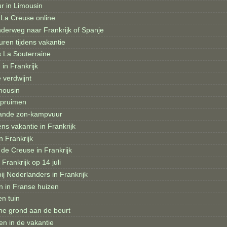
r in Limousin
La Creuse online
derweg naar Frankrijk of Spanje
ren tijdens vakantie
s La Souterraine
in Frankrijk
e verdwijnt
mousin
pruimen
aande zon-kampvuur
ens vakantie in Frankrijk
 Frankrijk
de Creuse in Frankrijk
Frankrijk op 14 juli
j Nederlanders in Frankrijk
n in Franse huizen
en tuin
ne grond aan de beurt
en in de vakantie