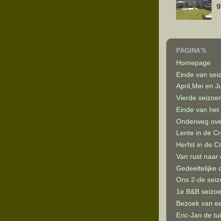
g
PAGINA'S
Homepage
Einde van sei
April,Mei en J
Vierde seizoe
Einde van het
Onderweg ove
Lente in de C
Herfst in de C
Van rust naar 
Gedeeltelijke
Ons 2-de seiz
1e B&B seizo
Bezoek van ee
Eric-Jan de t