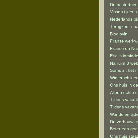
De achtertuin
Vissen tijdens
Nederlands pl
Terugkeer naa
Bloglovin
Franse werkwo
Franse en Ned
Eric is inmidd
Na ruim 8 wek
Soms zit het 
Winterschilder
Ons huis in d
Alleen echte 
Tijdens vakan
Tijdens vakant
Wandelen tijd
De verbouwin
Beter een goe
Ons huis staat